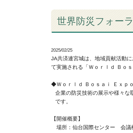
世界防災フォーラ
2025/02/25
JA
共済連宮城は、地域貢献活動に
て実施される「Ｗｏｒｌｄ Ｂｏｓ
◆Ｗｏｒｌｄ Ｂｏｓａｉ Ｅｘｐ
企業の防災技術の展示や様々な
です。
【開催概要】
場所：仙台国際センター 会議