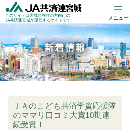
このサイトは宮城県在住の方向けの、
メニュー
JA共済連宮城が運営するサイトです。
ＪＡのこども共済学資応援隊
のママリ口コミ大賞10期連
続受賞！