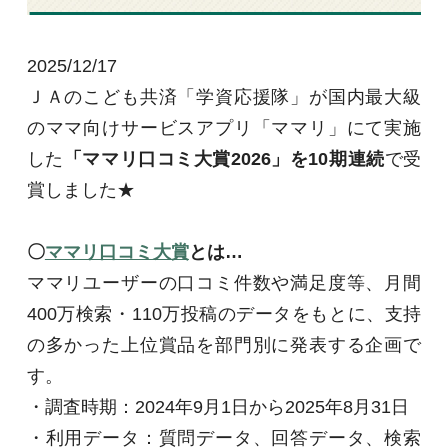
2025/12/17
ＪＡのこども共済「学資応援隊」が国内最大級
のママ向けサービスアプリ「ママリ」にて実施
した
「ママリ口コミ大賞
2026
」を
10
期連続
で受
賞しました★
〇
ママリ口コミ大賞
とは…
ママリユーザーの口コミ件数や満足度等、月間
400
万検索・
110
万投稿のデータをもとに、支持
の多かった上位賞品を部門別に発表する企画で
す。
・調査時期：
2024
年
9
月
1
日から
2025
年
8
月
31
日
・利用データ：質問データ、回答データ、検索